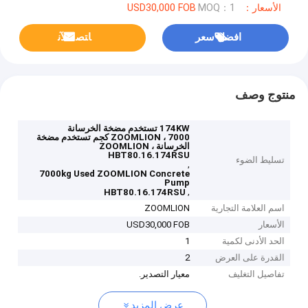
الأسعار：USD30,000 FOB
MOQ：1
افضل سعر
ﺎﺘﺼﻟ ﺍﻶﻧ
منتوج وصف
174KW تستخدم مضخة الخرسانة
ZOOMLION ، 7000 كجم تستخدم مضخة
الخرسانة ZOOMLION ،
HBT80.16.174RSU
تسليط الضوء
,
7000kg Used ZOOMLION Concrete
Pump
,
HBT80.16.174RSU
اسم العلامة التجارية
ZOOMLION
الأسعار
USD30,000 FOB
الحد الأدنى لكمية
1
القدرة على العرض
2
تفاصيل التغليف
معيار التصدير.
عرض المزيد