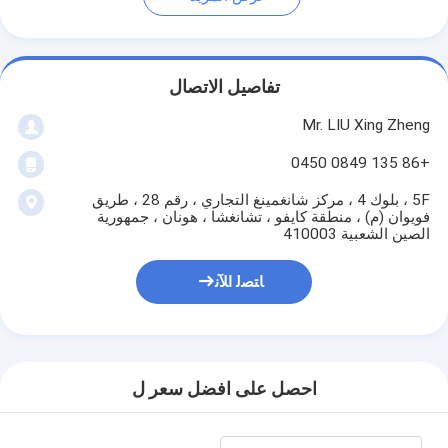
تفاصيل الاتصال
Mr. LIU Xing Zheng
+86 135 0849 0450
5F ، بلوك 4 ، مركز شانغمينغ التجاري ، رقم 28 ، طريق
فويوان (م) ، منطقة كايفو ، تشانغشا ، هونان ، جمهورية
الصين الشعبية 410003
ﺎﺘﺼﻟ ﺍﻶﻧ
احصل على افضل سعر ل