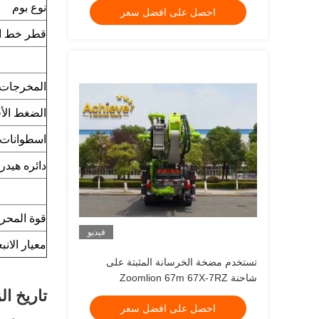
نوع بوم
احصل على افضل سعر
قطر خط ال
المخرجات النظ
الضغط الأ
اسطوانات خرس
دائره هيدر
قوة المحر
فيديو
معيار الانب
تستخدم مضخة الخرسانة المثبتة على
شاحنة Zoomlion 67m 67X-7RZ
تاريخ ال
احصل على افضل سعر