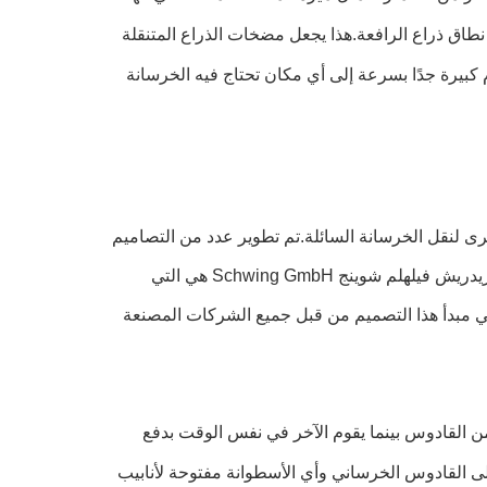
اق ذراع الرافعة.هذا يجعل مضخات الذراع المتنقلة
 كبيرة جدًا بسرعة إلى أي مكان تحتاج فيه الخرسانة
لنقل الخرسانة السائلة.تم تطوير عدد من التصاميم
المختلفة لمضخة الخرسانة في النصف الأول من القرن العشرين ، ولكن شركة فريدريش فيلهلم شوينج Schwing GmbH هي التي
الهيدروليكية ثنائية الأسطوانة في عام 1957. وقد تم تبني مبدأ هذا التصميم من قبل جميع الشركات المصنعة
 القادوس بينما يقوم الآخر في نفس الوقت بدفع
إلى القادوس الخرساني وأي الأسطوانة مفتوحة لأنابيب