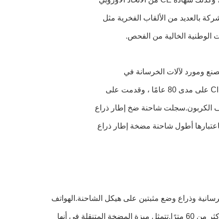
ركة بالعديد من الألقاب الفخرية مثل
ات الوطنية الخالية من الفحص.
اح على إيطاليا CIFA وأصبحت أكبر مصنع ومورد لآلات الخرسانة في
العالم.استوعبت ZOOMLION ودمج التكنولوجيا المتطورة التي طورتها إيطاليا CIFA على مدى 80 عامًا ، وقدمت على
ألياف الكربون.سجلت شاحنة ضخ إطار ذراع
قياسية باعتبارها أطول شاحنة مضخة إطار ذراع
نية وذراع وضع مثبتين على هيكل الشاحنة.الهواتف
من أقل من 20 مترًا إلى تلك التي يمكن أن تصل إلى أكثر من 60 مترًا.تتمثل ميزة المضخة المتنقلة في أنها