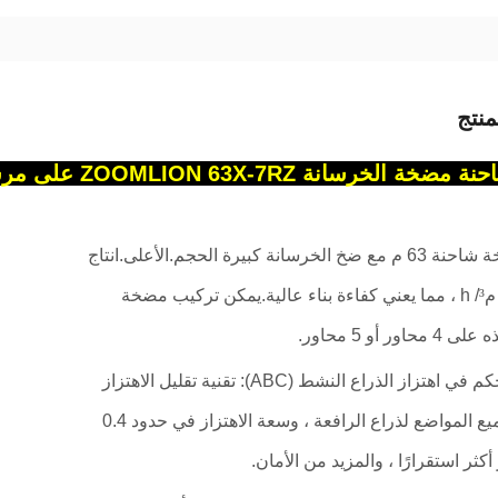
نتج
الخرسانة ZOOMLION 63X-7RZ على مرسيدس بنز 8X4
• هذه مضخة شاحنة 63 م مع ضخ الخرسانة كبيرة الحجم.الأعلى.انتاج
³
/ h ، مما يعني كفاءة بناء عالية.يمكن تركيب مضخة
اور أو 5 محاور.
• تقنية التحكم في اهتزاز الذراع النشط (ABC): تقنية تقليل الاهتزاز
النشط لجميع المواضع لذراع الرافعة ، وسعة الاهتزاز في حدود 0.4
أكثر استقرارًا ، والمزيد من الأمان.