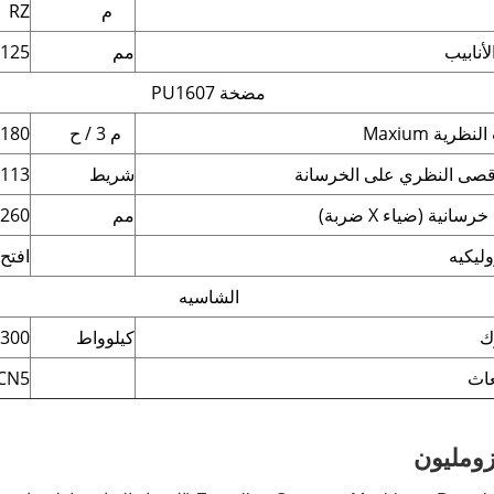
م
RZ
أنابيب
مم
125
مضخة PU1607
رية Maxium
م 3 / ح
180
قصى النظري على الخرسانة
شريط
113
انية (ضياء X ضربة)
مم
260 × 2100
وليكيه
افتح
الشاسيه
ك
كيلوواط
300
عاث
CN5 / اليورو V
زومليون