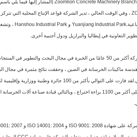
تعد شركة Zoomlion Concrete Machinery Branch (
Lugu الصناعية. Park
وير التعاونية في إيطاليا والبرازيل ودول أجنبية أخرى.
تمتلك الشركة أكثر من 50 عامًا من الخبرة في مجال البحث والتطوير ف
هندسة ماكينات الخرسانة في الصين ، وحققت نتائج مثمرة في مجال البح
التكنولوجي.لقد فازت على التوالي بأكثر من 100 جائزة 
وحصلت على أكثر من 1100 براءة اختراع ، وبالتالي قيادة صناعة آلات ا
.