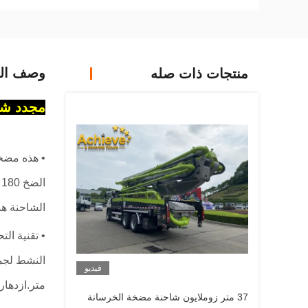
وصف الم
منتجات ذات صله
مجدد شاحنة مضخة 
الضخ 180 م
الشاحنة هذه على 4 مح
فيديو
متر.ازدهار 
37 متر زوملايون شاحنة مضخة الخرسانة