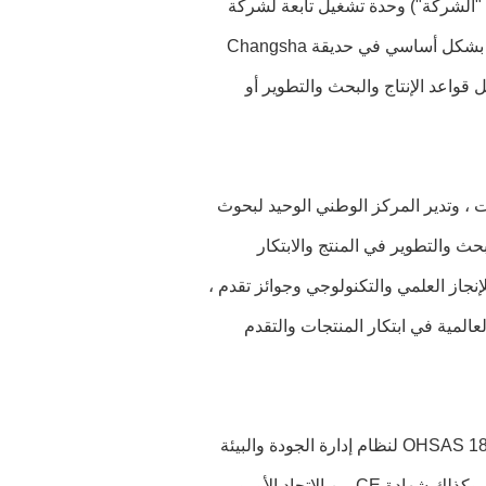
المشار إليها فيما يلي باسم "الشركة") وحدة تشغيل تابعة لشركة
ZOOMLION ، وفي الوقت الحالي ، تدير الشركة قواعد الإنتاج المحلية التي تتركز بشكل أساسي في حديقة Changsha
Yuanjiang Industrial و Hanshou Industrial Park ، وتشغل قواعد الإنتاج والبحث والتطوير أو
ي المنتجات ، وتدير المركز الوطني الوحيد لبحوث
ث والتطوير في المنتج والابتكار
وطنية ووزارية وإقليمية للإنجاز العلمي والتكنولوجي وجوائز تقدم ،
لخرسانة العالمية في ابتكار المنتجات والتقدم
حصلت الشركة على شهادة ISO 9001: 2008 و ISO 14001: 2004 و OHSAS 18001: 2007 لنظام إدارة الجودة والبيئة
والصحة المهنية والسلامة.لقد حصلت منتجات الشركة على شهادة CCC المحلية ، وكذلك شهادة CE من الاتحاد الأوروبي