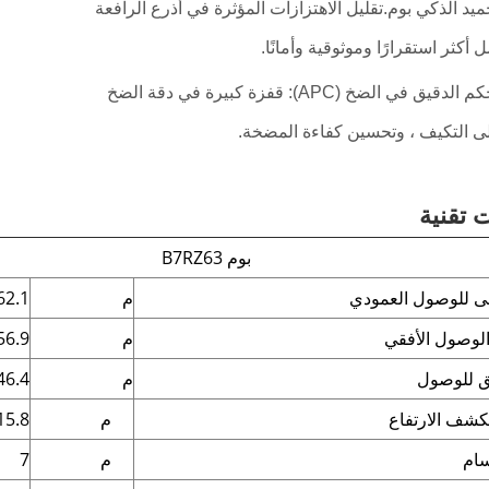
خميد الذكي بوم.تقليل الاهتزازات المؤثرة في أذرع الرافعة
أكثر استقرارًا وموثوقية وأمانًا.
• تقنية التحكم الدقيق في الضخ (APC): قفزة كبيرة في دقة الضخ
ى التكيف ، وتحسين كفاءة المضخة.
 تقنية
بوم B7RZ63
صى للوصول العمودي
م
62.1
م
56.9
 للوصول
م
46.4
كشف الارتفاع
م
15.8
سام
م
7