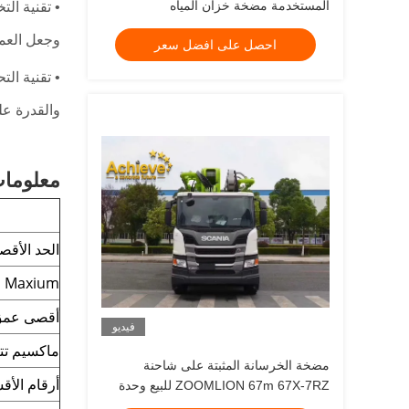
المستخدمة مضخة خزان المياه
• تقنية الت
Putzmeister
وجعل العمل 
احصل على افضل سعر
والقدرة عل
معلومات
الحد الأق
Maxium الوصول الأفقي
أقصى عمق
فيديو
ماكسيم تت
مضخة الخرسانة المثبتة على شاحنة
أرقام الأق
ZOOMLION 67m 67X-7RZ للبيع وحدة