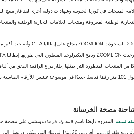
مة المنتجات في كوريا الجنوبية وشهادات دولية أخرى.لقد فاز منتج الش
لتجارية الوطنية المعروفة ومنتجات العلامات التجارية الوطنية والمنتج
في عام 2008 ، استحوذت ZOOMLION بنج
دًا من المنتجات المتطورة التي يمثلها إطار ذراع الرافعة الفائق من 
الرافعة بطول 101 متر رقمًا قياسيًا جديدًا في موسوعة غينيس للأرقام ال
احنة مضخة الخرسانة
، المعروف أيضًا باسم a
يشتمل على مضخة خرسا
نة المتنقلة
محمولة على شاحنة
أتي مع طفرات
المدى