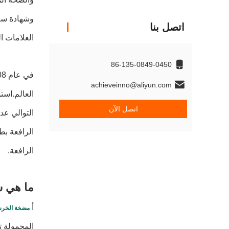
وشهادة سلا
اتصل بنا
العلامات ا
86-135-0849-0450
achieveinno@aliyun.com
اتصل الآن
التوالي عد
الرافعة.
ما هي ش
أ
مضخة الخرسا
المحمولة ت