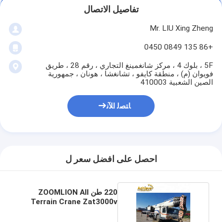
تفاصيل الاتصال
Mr. LIU Xing Zheng
+86 135 0849 0450
5F ، بلوك 4 ، مركز شانغمينغ التجاري ، رقم 28 ، طريق
فويوان (م) ، منطقة كايفو ، تشانغشا ، هونان ، جمهورية
الصين الشعبية 410003
ﺎﺘﺼﻟ ﺍﻶﻧ
احصل على افضل سعر ل
220 طن ZOOMLION All
Terrain Crane Zat3000v
QY220V633