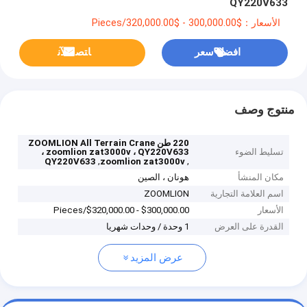
QY220V633
الأسعار：$300,000.00 - $320,000.00/Pieces
افضل سعر
ﺎﺘﺼﻟ ﺍﻶﻧ
منتوج وصف
220 طن ZOOMLION All Terrain Crane
تسليط الضوء
، zoomlion zat3000v ، QY220V633
,
,
QY220V633
zoomlion zat3000v
مكان المنشأ
هونان ، الصين
اسم العلامة التجارية
ZOOMLION
الأسعار
$300,000.00 - $320,000.00/Pieces
القدرة على العرض
1 وحدة / وحدات شهريا
عرض المزيد