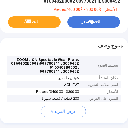
0160402B0002 009700211LS000452
الأسعار：$300.00 - $400.00/Pieces
افضل سعر
ﺎﺘﺼﻟ ﺍﻶﻧ
منتوج وصف
ZOOMLION Spectacle Wear Plate،
0160402B0002،009700211LS000452
تسليط الضوء
,
,
0160402B0002
009700211LS000452
مكان المنشأ
هونان ، الصين
اسم العلامة التجارية
ACHIEVE
الأسعار
$300.00 - $400.00/Pieces
القدرة على العرض
200 قطعة / قطعة شهريا
عرض المزيد