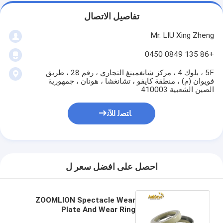
تفاصيل الاتصال
Mr. LIU Xing Zheng
+86 135 0849 0450
5F ، بلوك 4 ، مركز شانغمينغ التجاري ، رقم 28 ، طريق
فويوان (م) ، منطقة كايفو ، تشانغشا ، هونان ، جمهورية
الصين الشعبية 410003
ﺎﺘﺼﻟ ﺍﻶﻧ
احصل على افضل سعر ل
ZOOMLION Spectacle Wear
Plate And Wear Ring
0160402B0002