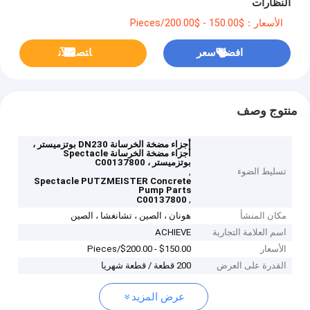
النظارات
الأسعار：$150.00 - $200.00/Pieces
افضل سعر
ﺎﺘﺼﻟ ﺍﻶﻧ
منتوج وصف
أجزاء مضخة الخرسانة DN230 بوتزميستر ،
أجزاء مضخة الخرسانة Spectacle
بوتزميستر ، C00137800
تسليط الضوء
,
Spectacle PUTZMEISTER Concrete
Pump Parts
,
C00137800
مكان المنشأ
هونان ، الصين ، تشانغشا ، الصين
اسم العلامة التجارية
ACHIEVE
الأسعار
$150.00 - $200.00/Pieces
القدرة على العرض
200 قطعة / قطعة شهريا
عرض المزيد