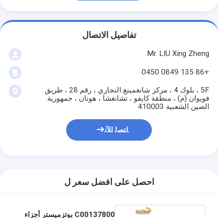
تفاصيل الاتصال
Mr. LIU Xing Zheng
+86 135 0849 0450
5F ، بلوك 4 ، مركز شانغمينغ التجاري ، رقم 28 ، طريق
فويوان (م) ، منطقة كايفو ، تشانغشا ، هونان ، جمهورية
الصين الشعبية 410003
ﺎﺘﺼﻟ ﺍﻶﻧ
احصل على افضل سعر ل
C00137800 بوتزميستر أجزاء