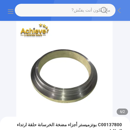
6
/
2
C00137800 بوتزميستر أجزاء مضخة الخرسانة حلقة ارتداء