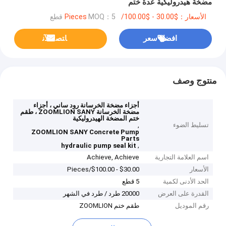
مضخة هيدروليكية عدة ختم
الأسعار：$30.00 - $100.00/Pieces
MOQ：5 قطع
افضل سعر
ﺎﺘﺼﻟ ﺍﻶﻧ
منتوج وصف
أجزاء مضخة الخرسانة رود ساني ، أجزاء
مضخة الخرسانة ZOOMLION SANY ، طقم
ختم المضخة الهيدروليكية
تسليط الضوء
,
ZOOMLION SANY Concrete Pump
Parts
,
hydraulic pump seal kit
اسم العلامة التجارية
Achieve, Achieve
الأسعار
$30.00 - $100.00/Pieces
الحد الأدنى لكمية
5 قطع
القدرة على العرض
20000 طرد / طرد في الشهر
رقم الموديل
طقم ختم ZOOMLION