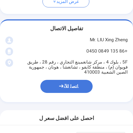
عرض المزيد
تفاصيل الاتصال
Mr. LIU Xing Zheng
+86 135 0849 0450
5F ، بلوك 4 ، مركز شانغمينغ التجاري ، رقم 28 ، طريق
فويوان (م) ، منطقة كايفو ، تشانغشا ، هونان ، جمهورية
الصين الشعبية 410003
ﺎﺘﺼﻟ ﺍﻶﻧ
احصل على افضل سعر ل