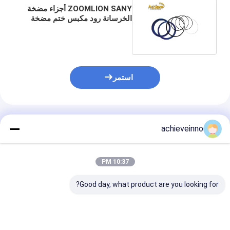
ZOOMLION SANY أجزاء مضخة
الخرسانة رود مكبس ختم مضخة
هيدروليكية عدة ختم
استمر
المنتجات الموصى بها
achieveinno
10:37 PM
Good day, what product are you looking for?
مضخة الخرسانة
272317000 SANY
 SANY