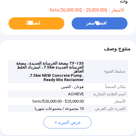
وات
الأسعار：$25,000.00 - $26,000.00/Sets
افضل سعر
ﺎﺘﺼﻟ ﺍﻶﻧ
منتوج وصف
TF-135 مضخة الخرسانة الجديدة ، مضخة
الخرسانة الجديدة 7.5kw ، استرداد الخلط
تسليط الضوء
الجاهز
,
,
7.5kw NEW Concrete Pump
Ready Mix Reclaimer
مكان المنشأ
هونان ، الصين
اسم العلامة التجارية
ACHIEVE
الأسعار
$25,000.00 - $26,000.00/Sets
القدرة على العرض
10 مجموعة / مجموعات شهريا
عرض المزيد