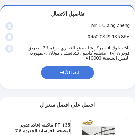
تفاصيل الاتصال
Mr. LIU Xing Zheng
+86 135 0849 0450
5F ، بلوك 4 ، مركز شانغمينغ التجاري ، رقم 28 ، طريق
فويوان (م) ، منطقة كايفو ، تشانغشا ، هونان ، جمهورية
الصين الشعبية 410003
ﺎﺘﺼﻟ ﺍﻶﻧ
احصل على افضل سعر ل
TF-135 ماكينة إعادة تدوير
لمضخة الخرسانة الجديدة 7.5