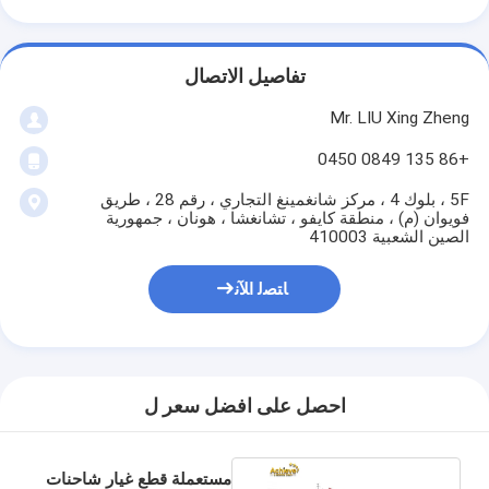
تفاصيل الاتصال
Mr. LIU Xing Zheng
+86 135 0849 0450
5F ، بلوك 4 ، مركز شانغمينغ التجاري ، رقم 28 ، طريق
فويوان (م) ، منطقة كايفو ، تشانغشا ، هونان ، جمهورية
الصين الشعبية 410003
ﺎﺘﺼﻟ ﺍﻶﻧ
احصل على افضل سعر ل
مستعملة قطع غيار شاحنات