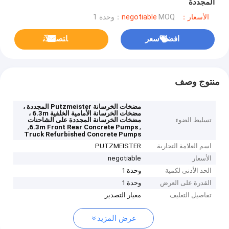
المجددة
الأسعار：negotiable
MOQ：وحدة 1
افضل سعر
ﺎﺘﺼﻟ ﺍﻶﻧ
منتوج وصف
مضخات الخرسانة Putzmeister المجددة ،
مضخات الخرسانة الأمامية الخلفية 6.3m ،
تسليط الضوء
مضخات الخرسانة المجددة على الشاحنات
,
,
6.3m Front Rear Concrete Pumps
Truck Refurbished Concrete Pumps
اسم العلامة التجارية
PUTZMEISTER
الأسعار
negotiable
الحد الأدنى لكمية
وحدة 1
القدرة على العرض
وحدة 1
تفاصيل التغليف
معيار التصدير.
عرض المزيد