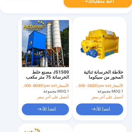
أعط متطلباتك
خلاطة الخرسانة ثنائية
JS1500 مصنع خلط
المحور من سيكوما
الخرسانة 75 متر مكعب
للخرسانة الجاهزة MAO
في الساعة 100 طن في
الأسعار:
USD 15600--24200 per set
الأسعار:
USD 50000--80000 per set
1500 6.5t
الساعة
1 مجموعة
MOQ:
1 مجموعة
MOQ:
أحصل على آخر سعر
أحصل على آخر سعر
ﺎﺘﺼﻟ ﺍﻶﻧ
ﺎﺘﺼﻟ ﺍﻶﻧ