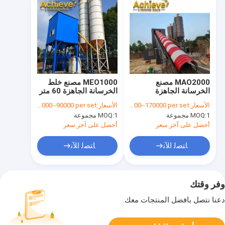
MAO2000 مصنع
MEO1000 مصنع خلط
الخرسانة الجاهزة
الخرسانة الجاهزة 60 متر
للخرسانة المركزية الثابتة
مكعب 240 متر مكعب في
الأسعار:
USD 100000--170000 per set
الأسعار:
USD 52000--90000 per set
120 متر مكعب في
الساعة
1 مجموعة
MOQ:
1 مجموعة
MOQ:
الساعة 4.1 متر
أحصل على آخر سعر
أحصل على آخر سعر
ﺎﺘﺼﻟ ﺍﻶﻧ
ﺎﺘﺼﻟ ﺍﻶﻧ
وفر وقتك
دعنا نتصل بأفضل المنتجات معك.