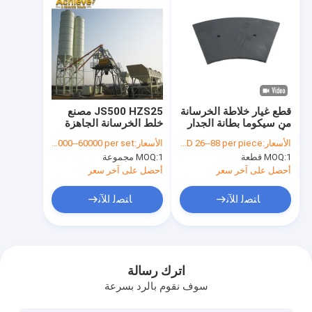
قطع غيار خلاطة الخرسانة
JS500 HZS25 مصنع
من سيكوما بطانة الجدار
خلط الخرسانة الجاهزة
الأفقية
الجاهزة 3.8 م
الأسعار:
USD 26--88 per piece
الأسعار:
USD 2000--60000 per set
1 قطعة
MOQ:
1 مجموعة
MOQ:
أحصل على آخر سعر
أحصل على آخر سعر
ﺎﺘﺼﻟ ﺍﻶﻧ
ﺎﺘﺼﻟ ﺍﻶﻧ
الصفحة الرئيسية
منتجات
اترك رسالة
سوف نقوم بالرد بسرعة
معلومات عنا