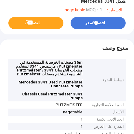
هيكل Mercedes 3341
الأسعار：negotiable
MOQ：1
افضل سعر
ﺎﺘﺼﻟ ﺍﻶﻧ
منتوج وصف
36m مضخات الخرسانة المستخدمة في
Putzmeister ، مرسيدس 3341 تستخدم
مضخات الخرسانة Putzmeister ، 3341
الشاسيه تستخدم مضخات Putzmeister
,
تسليط الضوء
Mercedes 3341 Used Putzmeister
Concrete Pumps
,
3341 Chassis Used Putzmeister
Pumps
اسم العلامة التجارية
PUTZMEISTER
الأسعار
negotiable
الحد الأدنى لكمية
1
القدرة على العرض
1
تفاصيل التغليف
معيار التصدير.