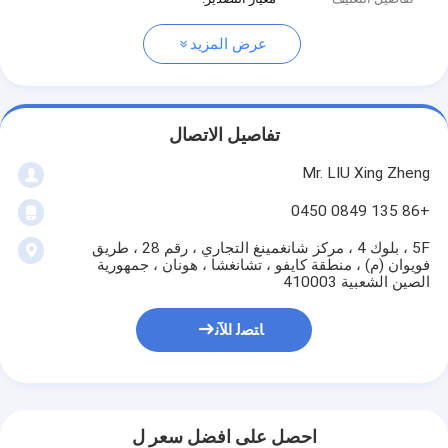
عرض المزيد
تفاصيل الاتصال
Mr. LIU Xing Zheng
+86 135 0849 0450
5F ، بلوك 4 ، مركز شانغمينغ التجاري ، رقم 28 ، طريق
فويوان (م) ، منطقة كايفو ، تشانغشا ، هونان ، جمهورية
الصين الشعبية 410003
ﺎﺘﺼﻟ ﺍﻶﻧ
احصل على افضل سعر ل