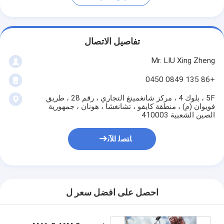
تفاصيل الاتصال
Mr. LIU Xing Zheng
+86 135 0849 0450
5F ، بلوك 4 ، مركز شانغمينغ التجاري ، رقم 28 ، طريق
فويوان (م) ، منطقة كايفو ، تشانغشا ، هونان ، جمهورية
الصين الشعبية 410003
ﺎﺘﺼﻟ ﺍﻶﻧ
احصل على افضل سعر ل