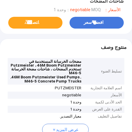
شاحنات المضخات
الأسعار：negotiable
MOQ：وحدة 1
افضل سعر
ﺎﺘﺼﻟ ﺍﻶﻧ
منتوج وصف
مضخات الخرسانة المستخدمة في
Putzmeister ، 46M Boom Putzmeister
تستخدم المضخات ، شاحنات مضخة الخرسانة
تسليط الضوء
M46-5
,
,
46M Boom Putzmeister Used Pumps
M46-5 Concrete Pump Trucks
اسم العلامة التجارية
PUTZMEISTER
الأسعار
negotiable
الحد الأدنى لكمية
وحدة 1
القدرة على العرض
وحدة 1
تفاصيل التغليف
معيار التصدير.
عرض المزيد