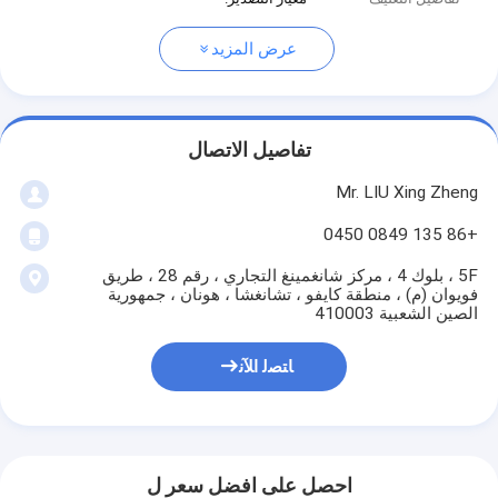
عرض المزيد
تفاصيل الاتصال
Mr. LIU Xing Zheng
+86 135 0849 0450
5F ، بلوك 4 ، مركز شانغمينغ التجاري ، رقم 28 ، طريق
فويوان (م) ، منطقة كايفو ، تشانغشا ، هونان ، جمهورية
الصين الشعبية 410003
ﺎﺘﺼﻟ ﺍﻶﻧ
احصل على افضل سعر ل