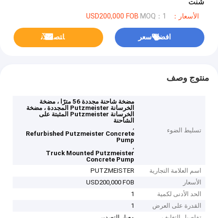
شنت
الأسعار：USD200,000 FOB
MOQ：1
افضل سعر
ﺎﺘﺼﻟ ﺍﻶﻧ
منتوج وصف
مضخة شاحنة مجددة 56 مترًا ، مضخة
الخرسانة Putzmeister المجددة ، مضخة
الخرسانة Putzmeister المثبتة على
الشاحنة
,
تسليط الضوء
Refurbished Putzmeister Concrete
Pump
,
Truck Mounted Putzmeister
Concrete Pump
اسم العلامة التجارية
PUTZMEISTER
الأسعار
USD200,000 FOB
الحد الأدنى لكمية
1
القدرة على العرض
1
تفاصيل التغليف
معيار التصدير.