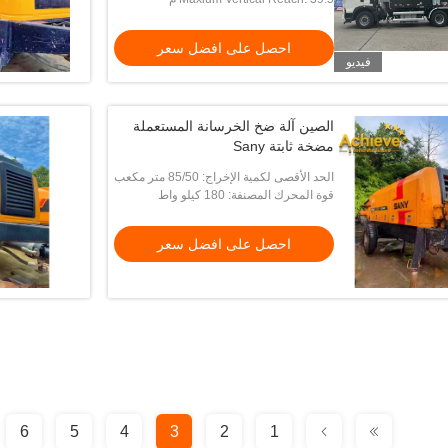
احصل على افضل سعر
فيديو
الصين آلة ضخ الخرسانة المستعملة
مضخة ثابتة Sany
الحد الأقصى لكمية الإخراج: 85/50 متر مكعب
/ ساعة
قوة المحرك المصنفة: 180 كيلو واط
احصل على افضل سعر
6
5
4
3
2
1