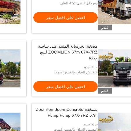
نوع قابل للطي: RZ- الطي
احصل على افضل سعر
فيديو
مضخة الخرسانة المثبتة على شاحنة
ZOOMLION 67m 67X-7RZ للبيع
وحدة
حالة: جديد
التفتيش الصادر بالفيديو: قدمت
احصل على افضل سعر
فيديو
تستخدم Zoomlion Boom Concrete
Pump Pump 67X-7RZ 67m
حالة: جديد
تستخدم eister Truck
التفتيش الصادر بالفيديو: قدمت