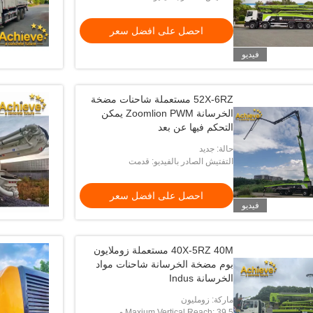
ted Concrete Pump Car
احصل على افضل سعر
احصل على افض
فيديو
52X-6RZ مستعملة شاحنات مضخة
الخرسانة Zoomlion PWM يمكن
التحكم فيها عن بعد
حالة: جديد
التفتيش الصادر بالفيديو: قدمت
احصل على افضل سعر
فيديو
40X-5RZ 40M مستعملة زوملايون
بوم مضخة الخرسانة شاحنات مواد
الخرسانة Indus
ماركة: زومليون
Maxium Vertical Reach: 39.5 م