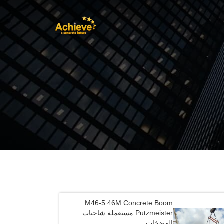
M46-5 46M Concrete Boom
Putzmeister مستعملة شاحنات
المضخات