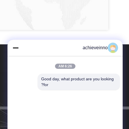
achieveinno
6:26 AM
Good day, what product are you looking 
هاتف：86-135-0849-0450
for?
بريد إلكتروني：achieveinno@aliyun.com